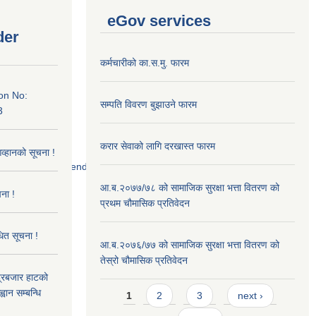
eGov services
der
कर्मचारीको का.स.मु. फारम
on No:
सम्पति विवरण बुझाउने फारम
3
करार सेवाको लागि दरखास्त फारम
आव्हानको सूचना !
52/scanned%20tender.jpg
आ.ब.२०७७/७८ को सामाजिक सुरक्षा भत्ता वितरण को
ना !
प्रथम चौमासिक प्रतिवेदन
धित सूचना !
आ.ब.२०७६/७७ को सामाजिक सुरक्षा भत्ता वितरण को
तेस्रो चौमासिक प्रतिवेदन
्द्रबजार हाटको
Pages
वान सम्बन्धि
1
2
3
next ›