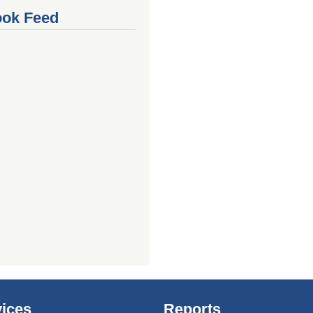
ok Feed
ices
Reports