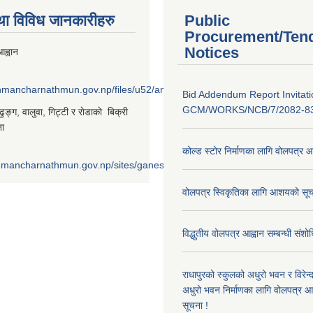
था विविध जानकारीहरु
Public
Procurement/Ten
Notices
ह्वान
shmancharnathmun.gov.np/files/u52/anil%20%281%29_0.png
Bid Addendum Report Invitati
GCM/WORKS/NCB/7/2082-8
‌ङ्ग, वालुवा, गिट्टी र राेडाकाे बिक्री
ना
कोल्ड स्टोर निर्माणका लागि वोलपत्र 
shmancharnathmun.gov.np/sites/ganeshmancharnathmun.gov.np/files/u
वोलपत्र स्विकृतिका लागि आशयको सूच
विद्धुतीय वोलपत्र आह्वान सम्बन्धी संशो
राधापुरको स्कुलको अधुरो भवन र विरेन
अधुरो भवन निर्माणका लागि वोलपत्र आह्
सूचना !