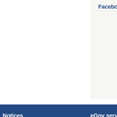
Facebo
Notices
eGov serv