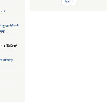
last »
ना !
िःशुल्क सेनिटरी
ूचना !
ना (मेडिसिन)!
तीय वोलपत्र