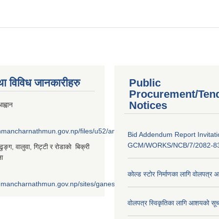
था विविध जानकारीहरु
Public
Procurement/Ten
Notices
ह्वान
shmancharnathmun.gov.np/files/u52/anil%20%281%29_0.png
Bid Addendum Report Invitati
GCM/WORKS/NCB/7/2082-8
‌ङ्ग, वालुवा, गिट्टी र राेडाकाे बिक्री
ना
कोल्ड स्टोर निर्माणका लागि वोलपत्र 
shmancharnathmun.gov.np/sites/ganeshmancharnathmun.gov.np/files/u
वोलपत्र स्विकृतिका लागि आशयको सूच