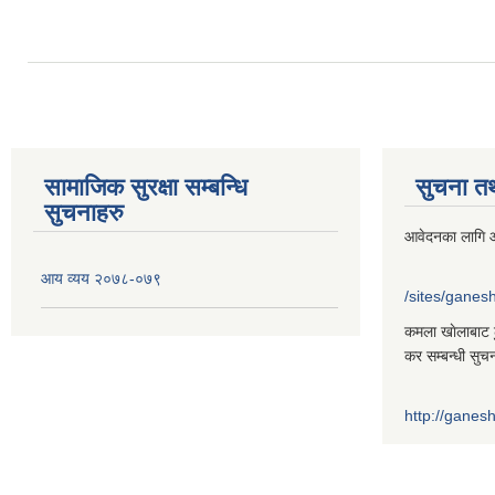
सामाजिक सुरक्षा सम्बन्धि
सुचना त
सुचनाहरु
आवेदनका लागि आ
आय व्यय २०७८-०७९
/sites/gane
कमला खाेलाबाट ढु
कर सम्बन्धी सुच
http://gane