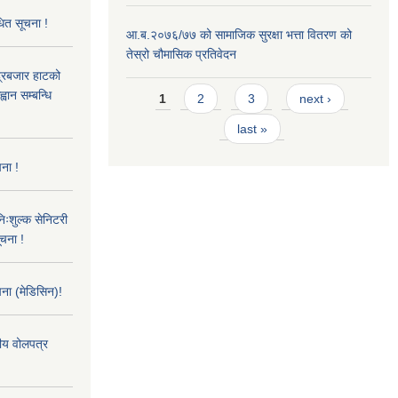
धित सूचना !
आ.ब.२०७६/७७ को सामाजिक सुरक्षा भत्ता वितरण को
तेस्रो चौमासिक प्रतिवेदन
्द्रबजार हाटको
Pages
वान सम्बन्धि
1
2
3
next ›
last »
ना !
िःशुल्क सेनिटरी
ूचना !
ना (मेडिसिन)!
तीय वोलपत्र