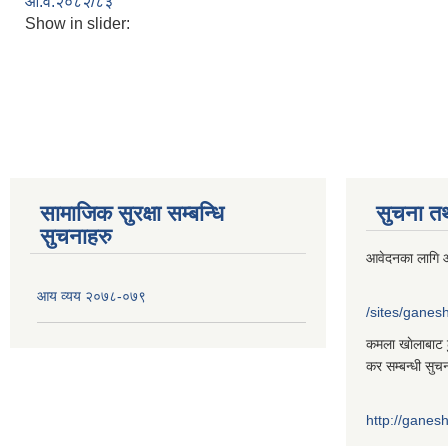
आ.व.२०८२/८३
Show in slider:
सामाजिक सुरक्षा सम्बन्धि
सुचना त
सुचनाहरु
आवेदनका लागि आ
आय व्यय २०७८-०७९
/sites/gane
कमला खाेलाबाट ढु
कर सम्बन्धी सुच
http://gane