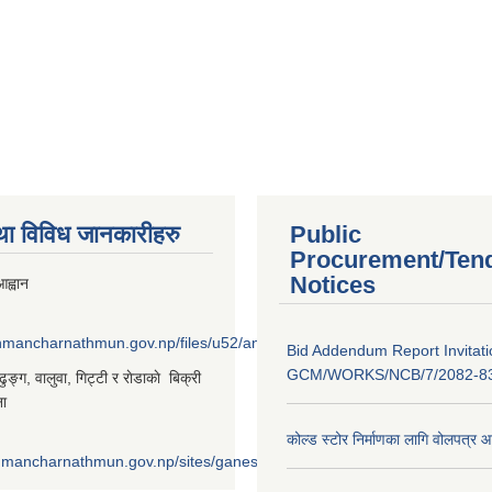
था विविध जानकारीहरु
Public
Procurement/Ten
Notices
ह्वान
shmancharnathmun.gov.np/files/u52/anil%20%281%29_0.png
Bid Addendum Report Invitati
GCM/WORKS/NCB/7/2082-8
‌ङ्ग, वालुवा, गिट्टी र राेडाकाे बिक्री
ना
कोल्ड स्टोर निर्माणका लागि वोलपत्र 
shmancharnathmun.gov.np/sites/ganeshmancharnathmun.gov.np/files/u