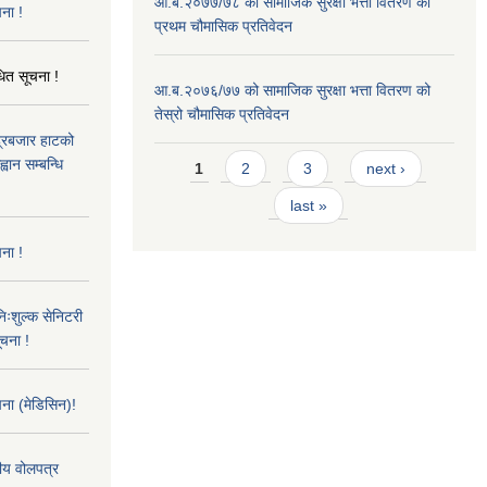
आ.ब.२०७७/७८ को सामाजिक सुरक्षा भत्ता वितरण को
ना !
प्रथम चौमासिक प्रतिवेदन
धित सूचना !
आ.ब.२०७६/७७ को सामाजिक सुरक्षा भत्ता वितरण को
तेस्रो चौमासिक प्रतिवेदन
्द्रबजार हाटको
Pages
वान सम्बन्धि
1
2
3
next ›
last »
ना !
िःशुल्क सेनिटरी
ूचना !
ना (मेडिसिन)!
तीय वोलपत्र