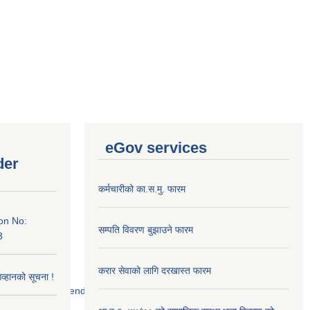
eGov services
der
कर्मचारीको का.स.मु. फारम
on No:
सम्पति विवरण बुझाउने फारम
3
करार सेवाको लागि दरखास्त फारम
आव्हानको सूचना !
52/scanned%20tender.jpg