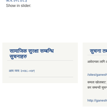
आ.व.२०८२/८३
Show in slider:
सामाजिक सुरक्षा सम्बन्धि
सुचना त
सुचनाहरु
आवेदनका लागि आ
आय व्यय २०७८-०७९
/sites/gane
कमला खाेलाबाट ढु
कर सम्बन्धी सुच
http://gane