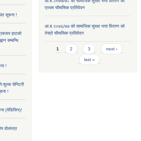
आ.ब.२०७७/७८ को सामाजिक सुरक्षा भत्ता वितरण को
प्रथम चौमासिक प्रतिवेदन
धित सूचना !
आ.ब.२०७६/७७ को सामाजिक सुरक्षा भत्ता वितरण को
तेस्रो चौमासिक प्रतिवेदन
्द्रबजार हाटको
वान सम्बन्धि
Pages
1
2
3
next ›
last »
ना !
िःशुल्क सेनिटरी
ूचना !
ना (मेडिसिन)!
तीय वोलपत्र