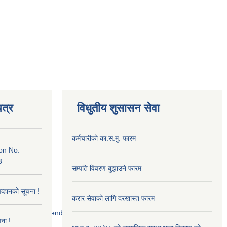
त्र
विधुतीय शुसासन सेवा
कर्मचारीको का.स.मु. फारम
on No:
3
सम्पति विवरण बुझाउने फारम
आव्हानको सूचना !
करार सेवाको लागि दरखास्त फारम
52/scanned%20tender.jpg
ना !