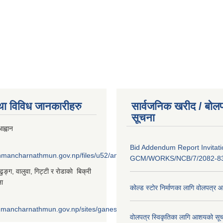
था विविध जानकारीहरु
सार्वजनिक खरीद / बोलप
सूचना
ह्वान
Bid Addendum Report Invitati
shmancharnathmun.gov.np/files/u52/anil%20%281%29_0.png
GCM/WORKS/NCB/7/2082-8
‌ङ्ग, वालुवा, गिट्टी र राेडाकाे बिक्री
ना
कोल्ड स्टोर निर्माणका लागि वोलपत्र 
shmancharnathmun.gov.np/sites/ganeshmancharnathmun.gov.np/files/u
वोलपत्र स्विकृतिका लागि आशयको सूच