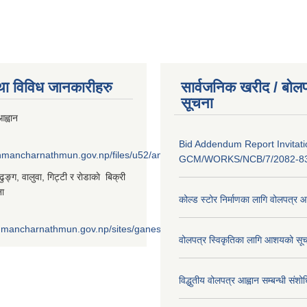
था विविध जानकारीहरु
सार्वजनिक खरीद / बोलप
सूचना
ह्वान
Bid Addendum Report Invitati
shmancharnathmun.gov.np/files/u52/anil%20%281%29_0.png
GCM/WORKS/NCB/7/2082-8
‌ङ्ग, वालुवा, गिट्टी र राेडाकाे बिक्री
ना
कोल्ड स्टोर निर्माणका लागि वोलपत्र 
shmancharnathmun.gov.np/sites/ganeshmancharnathmun.gov.np/files/u
वोलपत्र स्विकृतिका लागि आशयको सूच
विद्धुतीय वोलपत्र आह्वान सम्बन्धी संशो