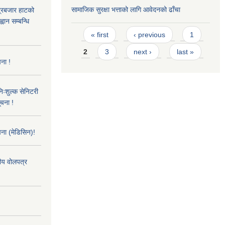
सामाजिक सुरक्षा भत्ताको लागि आवेदनको ढाँचा
्द्रबजार हाटको
वान सम्बन्धि
Pages
« first
‹ previous
1
2
3
next ›
last »
ना !
िःशुल्क सेनिटरी
ूचना !
ना (मेडिसिन)!
तीय वोलपत्र