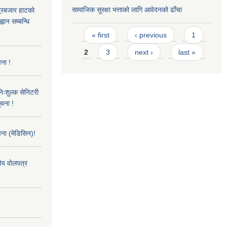
सामाजिक सुरक्षा भत्ताको लागि आवेदनको ढाँचा
्द्रबजार हाटको
वान सम्बन्धि
Pages
« first
‹ previous
1
2
3
next ›
last »
ना !
िःशुल्क सेनिटरी
ूचना !
ना (मेडिसिन)!
तीय वोलपत्र