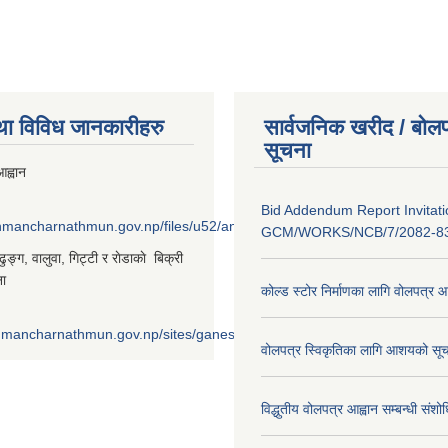
था विविध जानकारीहरु
सार्वजनिक खरीद / बोलप
सूचना
ह्वान
Bid Addendum Report Invitati
shmancharnathmun.gov.np/files/u52/anil%20%281%29_0.png
GCM/WORKS/NCB/7/2082-8
‌ङ्ग, वालुवा, गिट्टी र राेडाकाे बिक्री
ना
कोल्ड स्टोर निर्माणका लागि वोलपत्र 
shmancharnathmun.gov.np/sites/ganeshmancharnathmun.gov.np/files/u
वोलपत्र स्विकृतिका लागि आशयको सूच
विद्धुतीय वोलपत्र आह्वान सम्बन्धी संशो